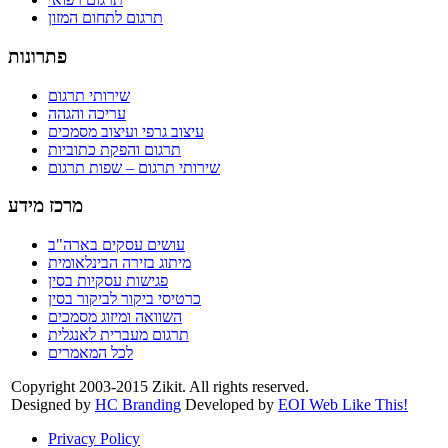
תרגום לתחום המזון
פתרונות
שירותי תרגום
עריכה והגהה
עיצוב גרפי ועיצוב מסמכים
תרגום והפקת כתוביות
שירותי תרגום – שפות תרגום
מרכז מידע
עושים עסקים בארה"ב
מיתוג בזירה הבינלאומית
פגישות עסקיות בסין
כרטיסי ביקור לביקור בסין
השוואה ומיזוג מסמכים
תרגום מעברית לאנגלית
לכל המאמרים
Copyright 2003-2015 Zikit. All rights reserved.
Designed by
HC Branding
Developed by
EOI Web Like This!
Privacy Policy