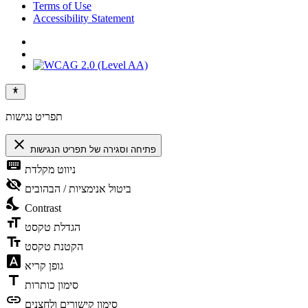
Terms of Use
Accessibility Statement
תפריט נגישות
close
פתיחה וסגירה של תפריט הנגישות
keyboard
ניווט מקלדת
visibility_off
ביטול אנימציות / הבהובים
nights_stay
Contrast
format_size
הגדלת טקסט
text_fields
הקטנת טקסט
font_download
גופן קריא
title
סימון כותרות
link
סימון קישורים ולחצנים