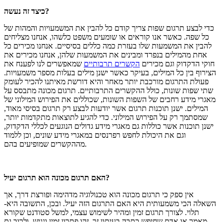
כיצד זה נעשה?
כדי לבצע תרגום שפות צריך קודם כל להבין את המשמעויות והמהות של
כל שפה. כאשר אנו קוראים או שומעים משפט כלשהו, אנחנו מצליחים
להבין את המשמעות שלו בעזרת כמה כללים בסיסיים. אנחנו מכירים כל
אחת מהמילים בנפרד ומבינים את המשמעות שלהן, אנחנו מכירים את
חוקי הדקדוק וגם מכירים
הקשרים תרבותיים
שמאפשרים לנו לפענח את
הצירוף בין כל המילים, בעיקר כאשר ישנן מילים בעלות מספר משמעויות.
פעולת התרגום מורכבת יותר מאחר והיא דורשת מאיתנו להכיר לעומק
שתי שפות שונות, כולל ההקשרים התרבותיים. תרגום מכונה מתבסס על
מאגרי מידע רחבים של השפות השונות, שכוללים את הפירוש המילוני של
המילים. ישנן תוכנות תרגום אשר יודעות לבצע רק תרגום בסיסי מאוד,
שמסתמך רק על הפירוש המילוני. כדי להגיע לתוצאות מתקדמות יותר,
ישנן תוכנות אשר כוללות גם מאגרי מידע גדולים הנוגעים לכללי הדקדוק,
וגם את היכולת לחפש רפרנסים במאגרי מידע שונים, וכן ללמוד
מההקשרים שמופיעים בהם.
האם תרגום מכונה הוא תרגום יעיל?
אין ספק כי תרגום מכונה הוא טכנולוגיה מדהימה ופורצת דרך, אך
השאלה הכי משמעותית היא האם התרגום הזה יעיל. ובכן, התשובה היא-
תלוי. לצורך תרגום זמין ומהיר לשימוש עצמי, למשל סטודנט שקורא
מאמר או אדם שחיפש כתבה בעיתון זר, זהו פתרון זמין ונגיש, ולרוב גם