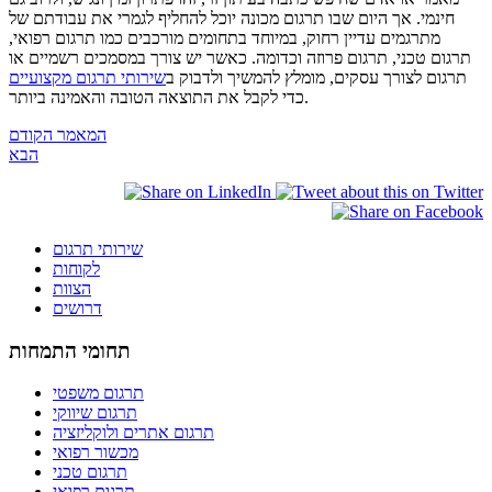
חינמי. אך היום שבו תרגום מכונה יוכל להחליף לגמרי את עבודתם של
מתרגמים עדיין רחוק, במיוחד בתחומים מורכבים כמו תרגום רפואי,
תרגום טכני, תרגום פרוזה וכדומה. כאשר יש צורך במסמכים רשמיים או
תרגום לצורך עסקים, מומלץ להמשיך ולדבוק ב
שירותי תרגום מקצועיים
כדי לקבל את התוצאה הטובה והאמינה ביותר.
המאמר הקודם
הבא
שירותי תרגום
לקוחות
הצוות
דרושים
תחומי התמחות
תרגום משפטי
תרגום שיווקי
תרגום אתרים ולוקליזציה
מכשור רפואי
תרגום טכני
תרגום רפואי