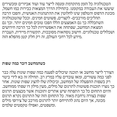
הטכנולוגיה כל הזמן מתקדמת ומנסה לייצר עוד ועוד אביזרים ומכשירים
שיעשו את העבודה במקומנו. בתחילת הדרך המצאות כבירות כמו חשמל,
מכונת הדפוס והטלפון שינו לחלוטין את ההתנהגות האנושית, והפכו הרבה
תהליכים מורכבים- לקצרים, פשוטים וזמינים. וככל שהטכנולוגיה
השתכללה כך גם האמצעים הללו הפכו טובים וזמינים יותר. וכך גם
המצאת המחשב, שפתחה את האפשרויות לכל כך הרבה חידושים
ושכלולים טכנולוגיים. חישוב נוסחאות מסובכות, תקשורת מיידית, העברת
מידע לכל רחבי העולם, זה רק חלק קטן מהפלא הזה.
כשהמחשב דובר כמה שפות
הצורך לייצר מחשב או תוכנה שיכולים לפענח כמה שפות שונות עלה כבר
לפני כמה עשורים, ומאז עובדים עליו במרץ רב. תחילה זה בא לידי ביטוי
רק בשפות ההפעלה של המחשב, וביכולת שלו להציג שפות שונות. אחר
כך נוצרו תוכנות פשוטות לתרגום של מילים, מעין מילון דו שפתי ממוחשב.
והיום התחום כל כך התפתח שיש אתרים ותוכנות אשר מבצעים תרגום
שפות בצורה נרחבת מאוד. כל התחום הזה של התרגום נקרא תרגום
מכונה, אך היום נהוג להתייחס יותר לתרגום מורכב של צירופי מילים
ומשפטים, ואפילו טקסטים שלמים.