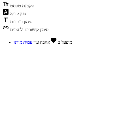
text_fields
הקטנת טקסט
font_download
גופן קריא
title
סימון כותרות
link
סימון קישורים ולחצנים
favorite
מופעל ב
אהבה
ע״י
עמית מורנו