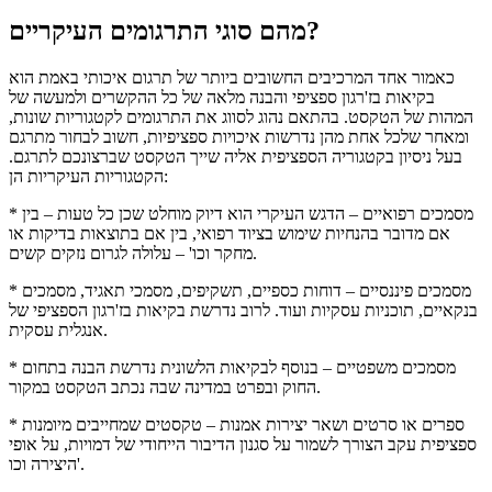
מהם סוגי התרגומים העיקריים?
כאמור אחד המרכיבים החשובים ביותר של תרגום איכותי באמת הוא
בקיאות בז'רגון ספציפי והבנה מלאה של כל ההקשרים ולמעשה של
המהות של הטקסט. בהתאם נהוג לסווג את התרגומים לקטגוריות שונות,
ומאחר שלכל אחת מהן נדרשות איכויות ספציפיות, חשוב לבחור מתרגם
בעל ניסיון בקטגוריה הספציפית אליה שייך הטקסט שברצונכם לתרגם.
הקטגוריות העיקריות הן:
* מסמכים רפואיים – הדגש העיקרי הוא דיוק מוחלט שכן כל טעות – בין
אם מדובר בהנחיות שימוש בציוד רפואי, בין אם בתוצאות בדיקות או
מחקר וכו' – עלולה לגרום נזקים קשים.
* מסמכים פיננסיים – דוחות כספיים, תשקיפים, מסמכי תאגיד, מסמכים
בנקאיים, תוכניות עסקיות ועוד. לרוב נדרשת בקיאות בז'רגון הספציפי של
אנגלית עסקית.
* מסמכים משפטיים – בנוסף לבקיאות הלשונית נדרשת הבנה בתחום
החוק ובפרט במדינה שבה נכתב הטקסט במקור.
* ספרים או סרטים ושאר יצירות אמנות – טקסטים שמחייבים מיומנות
ספציפית עקב הצורך לשמור על סגנון הדיבור הייחודי של דמויות, על אופי
היצירה וכו'.