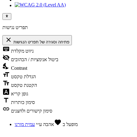
תפריט נגישות
close
פתיחה וסגירה של תפריט הנגישות
keyboard
ניווט מקלדת
visibility_off
ביטול אנימציות / הבהובים
nights_stay
Contrast
format_size
הגדלת טקסט
text_fields
הקטנת טקסט
font_download
גופן קריא
title
סימון כותרות
link
סימון קישורים ולחצנים
favorite
מופעל ב
אהבה
ע״י
עמית מורנו