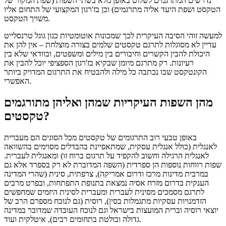
נדרשים המתרגמים לשלוט באופן מלא בשתי השפות (שפת המקור של
הטקסט ושפת היעד אליה מתרגמים) וכן בז'רגון המקצועי של התחום אליו
משויך הטקסט.
למעשה זוהי הסיבה העיקרית לכך שמכונות אוטומטיות כגון גוגל טרנסלייט
עדיין לא מסוגלות לתרגם טקסטים שלמים בצורה מוצלחת – אין להן את
היכולת להבין הקשרים וחיבורים בין מילים ומשפטים, ובוודאי שלא בין
רעיונות. רק מתרגם מיומן שבקיא בז'רגון הספציפי יוכל להבין את
הקונטקסט שבו נכתבה כל מילה ולהבטיח את התרגום המדויק ביותר
האפשרי.
מהן השפות העיקריות שמהן ואליהן מתורגמים
טקסטים?
באופן טבעי רוב התרגומים של טקסטים מכל הסוגים הם מעברית
לאנגלית (כולל אנגלית עסקית, שמתאפיינת בהבדלים מסוימים בהשוואה
לאנגלית הרגילה וחשוב להקפיד על תרגום ברוח זו) ומאנגלית לעברית.
שפות רווחות נוספות הן ספרדית (השפה המדוברת לא רק בספרד אלא גם
במרבית מדינות מרכז ודרום אמריקה), צרפתית, סינית (שהרי המדינה
הענקית בדרום מזרח אסיה נמצאת בתנופת התפתחות, ובפרט מרבים
לתרגם מסמכים מסינית לעברית ומעברית לסינית היזמים שמחפשים
הזדמנויות עסקיות מתגמלות בסין), רוסית (גם לנוכח מספרם הרב של
יוצאי רוסיה וברית המועצות בישראל וגם לנוכח העובדה שמדובר במדינה
גדולה ובולטת בתחומים רבים), איטלקית ועוד.