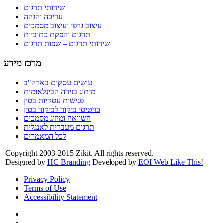
שירותי תרגום
עריכה והגהה
עיצוב גרפי ועיצוב מסמכים
תרגום והפקת כתוביות
שירותי תרגום – שפות תרגום
מרכז מידע
עושים עסקים בארה"ב
מיתוג בזירה הבינלאומית
פגישות עסקיות בסין
כרטיסי ביקור לביקור בסין
השוואה ומיזוג מסמכים
תרגום מעברית לאנגלית
לכל המאמרים
Copyright 2003-2015 Zikit. All rights reserved.
Designed by
HC Branding
Developed by
EOI Web Like This!
Privacy Policy
Terms of Use
Accessibility Statement