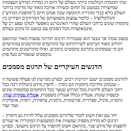
שתי המגמות הבולטות ביותר בעולם של היום הן כמויות המידע העצומות
שמיוצרות בכמעט כל תחום ובשורה ארוכה מאוד של מדינות ברחבי
העולם (ולא בכדי מוגדרת התקופה שבה אנחנו חיים כ"מהפכת המידע")
והגלובליזציה – כלומר צמצום משמעותם של המרחקים הפיזיים בין
מקומות שונים ברחבי העולם שהרי האינטרנט מאפשר לכולנו שפע רב של
אינטאקציות מכל הסוגים עם כמעט כל מקום בעולם.
במצב שכזה אך טבעי הוא שעבודות תרגום תהיינה נפוצות מאוד ובהתאם
יתרחב מאוד הביקוש לשירותיהם של מתרגמים ומתורגמנים (מתרגמים
הם מי שעוסקים בתרגום טקסטים כתובים, ואילו מתורגמנים מתרגמים
טקסטים שנאמרים בעל פה).
הדגשים העיקריים של תרגום מסמכים
לתרגום מסמכים ישנם יתרונות רבים, ובפרט מסייעת לנו פעולה פשוטה זו
– שכמובן מחייבת מיומנות וגם ניסיון – להפיץ מידע ביעילות רבה בכל
רחבי העולם וליהנות מכל המידע שנוצר בכל התחומים במקומות שונים
ובשפות שונות: אנגלית (כולל אנגלית משפטית,
אנגלית עסקית ועוד
),
גרמנית, סינית, ספרדית, פורטוגזית, גרמנית, צרפתית, רוסית, איטלקית
ועוד ועוד.
יחד עם זאת חשוב לזכור שלתרום מסמכים עלול להיות גם חיסרון –
תרגום לא מדויק מספיק שמעוות את המשמעות המקורית או שגורם
להפצתו של מידע שגוי. בהתאם חשוב להקפיד על תרגום מקצועי, ובפרט