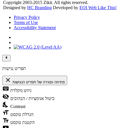
Copyright 2003-2015 Zikit. All rights reserved.
Designed by
HC Branding
Developed by
EOI Web Like This!
Privacy Policy
Terms of Use
Accessibility Statement
תפריט נגישות
close
פתיחה וסגירה של תפריט הנגישות
keyboard
ניווט מקלדת
visibility_off
ביטול אנימציות / הבהובים
nights_stay
Contrast
format_size
הגדלת טקסט
text_fields
הקטנת טקסט