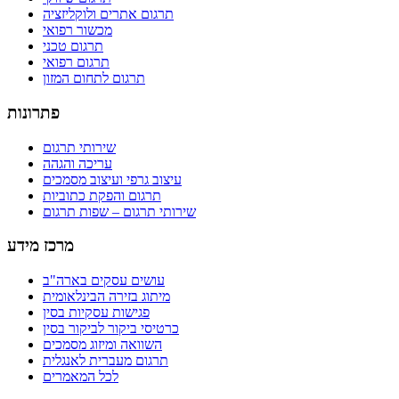
תרגום אתרים ולוקליזציה
מכשור רפואי
תרגום טכני
תרגום רפואי
תרגום לתחום המזון
פתרונות
שירותי תרגום
עריכה והגהה
עיצוב גרפי ועיצוב מסמכים
תרגום והפקת כתוביות
שירותי תרגום – שפות תרגום
מרכז מידע
עושים עסקים בארה"ב
מיתוג בזירה הבינלאומית
פגישות עסקיות בסין
כרטיסי ביקור לביקור בסין
השוואה ומיזוג מסמכים
תרגום מעברית לאנגלית
לכל המאמרים