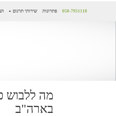
058-7951118
פתרונות
שירותי תרגום
הצ
Mai
Conten
מה ללבוש כ
בארה"ב