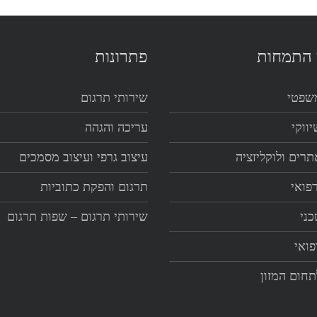
 התמחות
פתרונות
שפטי
שירותי תרגום
ווקי
עריכה והגהה
תרים ולוקליזציה
עיצוב גרפי ועיצוב מסמכים
פואי
תרגום והפקת כתוביות
כני
שירותי תרגום – שפות תרגום
פואי
תחום המזון