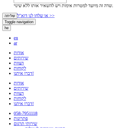
שדה זה מיועד למטרות אימות ויש להשאיר אותו ללא שינוי.
או שלחו לנו דוא"ל >>
שליחה
Toggle navigation
he
en
ar
אודות
שירותים
הצוות
לקוחות
דברו איתנו!
אודות
שירותים
הצוות
לקוחות
דברו איתנו!
058-7951118
פתרונות
שירותי תרגום