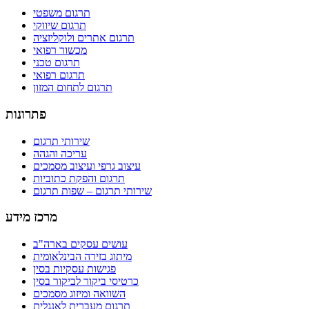
תרגום משפטי
תרגום שיווקי
תרגום אתרים ולוקליזציה
מכשור רפואי
תרגום טכני
תרגום רפואי
תרגום לתחום המזון
פתרונות
שירותי תרגום
עריכה והגהה
עיצוב גרפי ועיצוב מסמכים
תרגום והפקת כתוביות
שירותי תרגום – שפות תרגום
מרכז מידע
עושים עסקים בארה"ב
מיתוג בזירה הבינלאומית
פגישות עסקיות בסין
כרטיסי ביקור לביקור בסין
השוואה ומיזוג מסמכים
תרגום מעברית לאנגלית