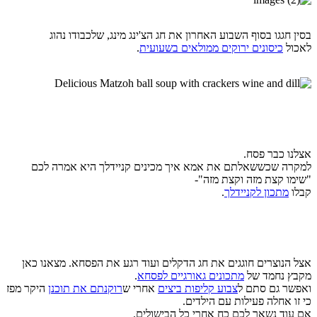
בסין חגגו בסוף השבוע האחרון את חג הצ'ינג מינג, שלכבודו נהוג
לאכול
כיסונים ירוקים ממולאים בשעועית
.
אצלנו כבר פסח.
למקרה שכששאלתם את אמא איך מכינים קניידלך היא אמרה לכם
"שימו קצת מזה וקצת מזה"-
קבלו
מתכון לקניידלך
.
אצל הנוצרים חוגגים את חג הדקלים ועוד רגע את הפסחא. מצאנו כאן
מקבץ נחמד של
מתכונים גאורגיים לפסחא
.
ואפשר גם סתם ל
צבוע קליפות ביצים
אחרי ש
רוקנתם את תוכנן
היקר מפז
כי זו אחלה פעילות עם הילדים.
אם עוד נשאר לכם כח אחרי כל הבישולים.