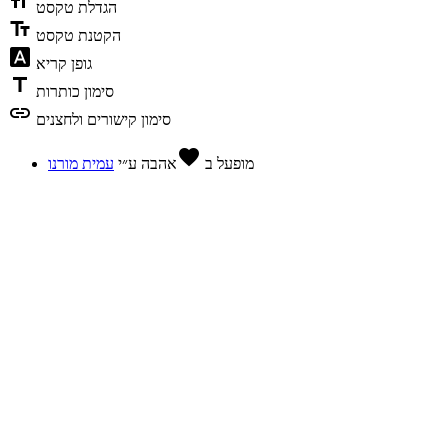
format_size
הגדלת טקסט
text_fields
הקטנת טקסט
font_download
גופן קריא
title
סימון כותרות
link
סימון קישורים ולחצנים
favorite
מופעל ב
אהבה
ע״י
עמית מורנו