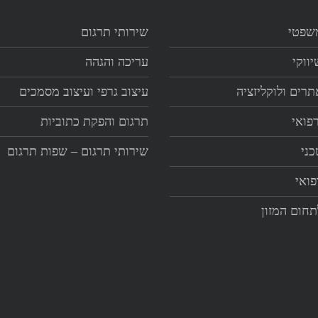
שפטי
שירותי תרגום
ווקי
עריכה והגהה
תרים ולוקליזציה
עיצוב גרפי ועיצוב מסמכים
פואי
תרגום והפקת כתוביות
כני
שירותי תרגום – שפות תרגום
פואי
תחום המזון