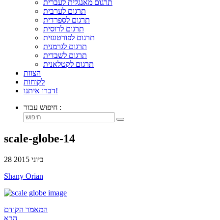
תרגום מאנגלית לעברית
תרגום לערבית
תרגום לספרדית
תרגום לרוסית
תרגום לפורטוגזית
תרגום לגרמנית
תרגום לשבדית
תרגום לקטלאנית
הצוות
לקוחות
דברו איתנו!
חיפוש עבור :
scale-globe-14
28 ביוני 2015
Shany Orian
המאמר הקודם
הבא