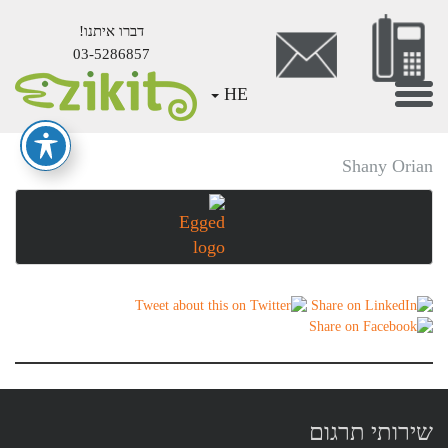
דברו איתנו!
03-5286857
Mai
Toggle
HE
לוגו-אגד
Conten
navigation
Shany Orian
שירותי תרגום