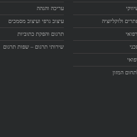
ווקי
עריכה והגהה
תרים ולוקליזציה
עיצוב גרפי ועיצוב מסמכים
פואי
תרגום והפקת כתוביות
כני
שירותי תרגום – שפות תרגום
פואי
תחום המזון