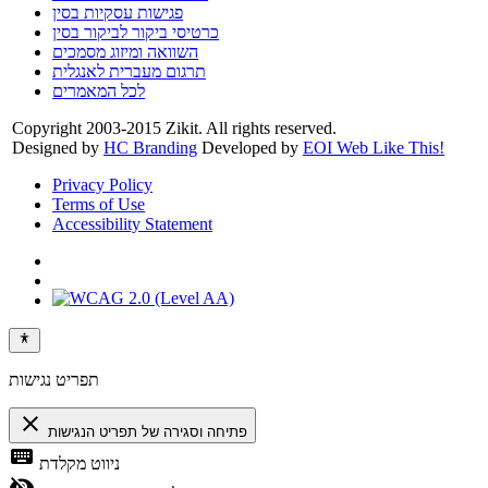
פגישות עסקיות בסין
כרטיסי ביקור לביקור בסין
השוואה ומיזוג מסמכים
תרגום מעברית לאנגלית
לכל המאמרים
Copyright 2003-2015 Zikit. All rights reserved.
Designed by
HC Branding
Developed by
EOI Web Like This!
Privacy Policy
Terms of Use
Accessibility Statement
תפריט נגישות
close
פתיחה וסגירה של תפריט הנגישות
keyboard
ניווט מקלדת
visibility_off