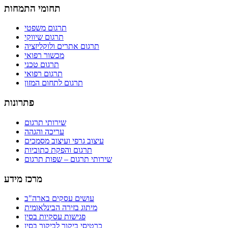
תחומי התמחות
תרגום משפטי
תרגום שיווקי
תרגום אתרים ולוקליזציה
מכשור רפואי
תרגום טכני
תרגום רפואי
תרגום לתחום המזון
פתרונות
שירותי תרגום
עריכה והגהה
עיצוב גרפי ועיצוב מסמכים
תרגום והפקת כתוביות
שירותי תרגום – שפות תרגום
מרכז מידע
עושים עסקים בארה"ב
מיתוג בזירה הבינלאומית
פגישות עסקיות בסין
כרטיסי ביקור לביקור בסין