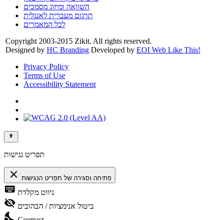
השוואה ומיזוג מסמכים
תרגום מעברית לאנגלית
לכל המאמרים
Copyright 2003-2015 Zikit. All rights reserved.
Designed by
HC Branding
Developed by
EOI Web Like This!
Privacy Policy
Terms of Use
Accessibility Statement
תפריט נגישות
close
פתיחה וסגירה של תפריט הנגישות
keyboard
ניווט מקלדת
visibility_off
ביטול אנימציות / הבהובים
nights_stay
Contrast