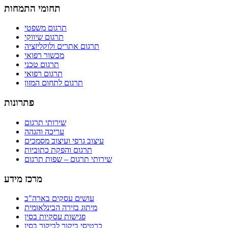
תחומי התמחות
תרגום משפטי
תרגום שיווקי
תרגום אתרים ולוקליזציה
מכשור רפואי
תרגום טכני
תרגום רפואי
תרגום לתחום המזון
פתרונות
שירותי תרגום
עריכה והגהה
עיצוב גרפי ועיצוב מסמכים
תרגום והפקת כתוביות
שירותי תרגום – שפות תרגום
מרכז מידע
עושים עסקים בארה"ב
מיתוג בזירה הבינלאומית
פגישות עסקיות בסין
כרטיסי ביקור לביקור בסין