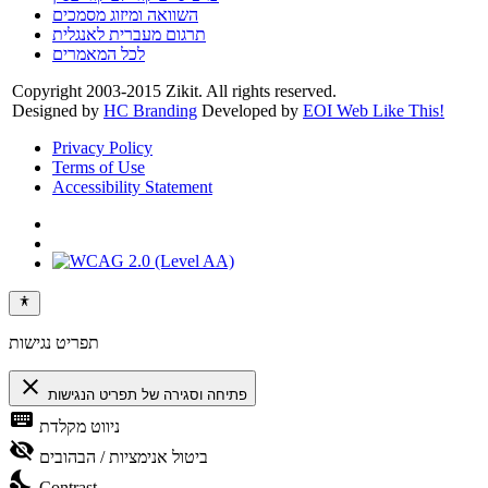
השוואה ומיזוג מסמכים
תרגום מעברית לאנגלית
לכל המאמרים
Copyright 2003-2015 Zikit. All rights reserved.
Designed by
HC Branding
Developed by
EOI Web Like This!
Privacy Policy
Terms of Use
Accessibility Statement
תפריט נגישות
close
פתיחה וסגירה של תפריט הנגישות
keyboard
ניווט מקלדת
visibility_off
ביטול אנימציות / הבהובים
nights_stay
Contrast